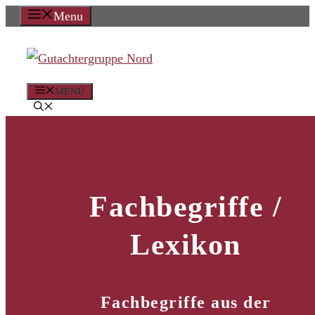
Zum
Menu
Inhalt
springen
MENÜ
Fachbegriffe /
Lexikon
Fachbegriffe aus der