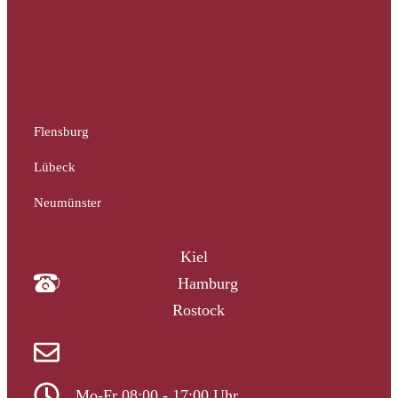
Schleswig-Holstein
Hamburg
Mecklenburg-Vorpommern
Flensburg
Lübeck
Neumünster
04340 4997910
Kiel
040 33313-387
Hamburg
0381 2037223
Rostock
info@gutachtergruppe-nord.de
Mo-Fr 08:00 - 17:00 Uhr