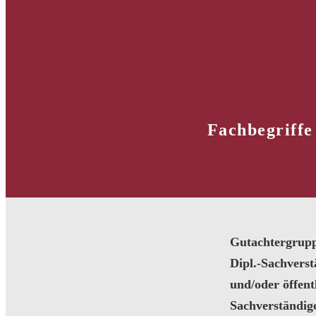
Fachbegriffe
Gutachtergrup
Dipl.-Sachvers
und/oder öffentl
Sachverständig