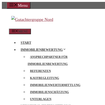
Zum
Menu
Inhalt
springen
MENÜ
START
IMMOBILIENBEWERTUNG
ANSPRECHPARTNER FÜR
IMMOBILIENBEWERTUNG
REFERENZEN
KAUFBEGLEITUNG
IMMOBILIENWERTERMITTLUNG
IMMOBILIENSCHÄTZUNG
UNTERLAGEN