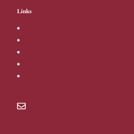
Links
Immobilienbewertung
Verkehrswertermittlung
Kaufbegleitung
Bautechnische Beratung
Service
info@gutachtergruppe-nord.de