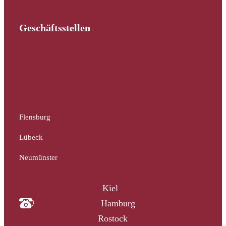
Geschäftsstellen
Schleswig-Holstein
Hamburg
Mecklenburg-Vorpommern
Flensburg
Lübeck
Neumünster
04340 4997910
Kiel
040 33313-387
Hamburg
0381 2037223
Rostock