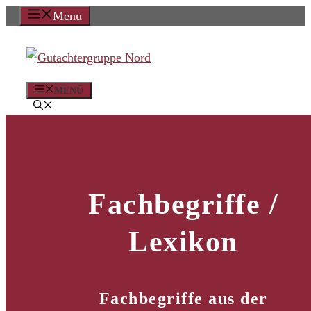
Zum
Menu
Inhalt
springen
MENÜ
Fachbegriffe /
Lexikon
Fachbegriffe aus der