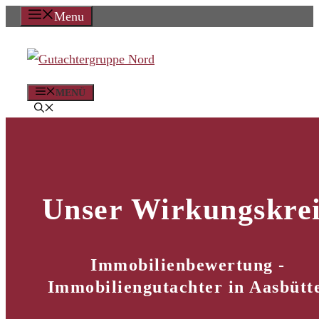
Zum
Menu
Inhalt
springen
MENÜ
Unser Wirkungskrei
Immobilienbewertung -
Immobiliengutachter in Aasbütt