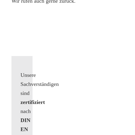
Wir rufen auch gerne zurück.
Unsere
Sachverständigen
sind
zertifiziert
nach
DIN
EN