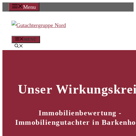
Zum
Menu
Inhalt
springen
MENÜ
Unser Wirkungskrei
Immobilienbewertung -
Immobiliengutachter in Barkenh