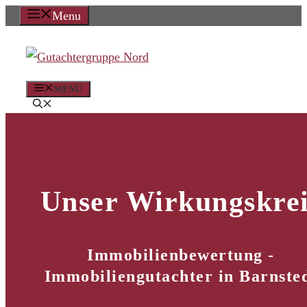
Zum
Menu
Inhalt
springen
MENÜ
Unser Wirkungskrei
Immobilienbewertung -
Immobiliengutachter in Barnste