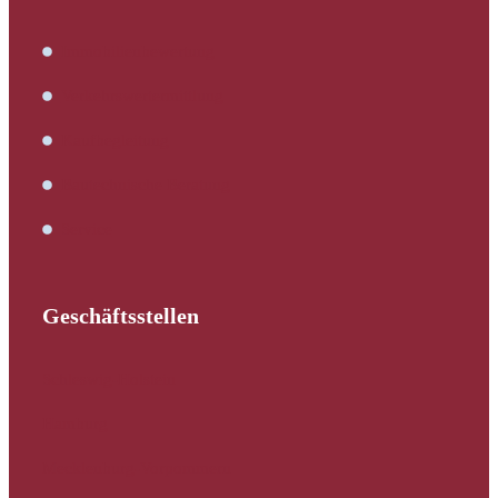
Immobilienbewertung
Verkehrswertermittlung
Kaufbegleitung
Bautechnische Beratung
Service
Geschäftsstellen
Schleswig-Holstein
Hamburg
Mecklenburg-Vorpommern