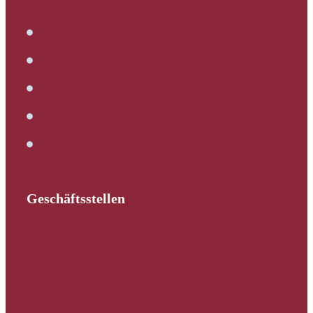
Immobilienbewertung
Verkehrswertermittlung
Kaufbegleitung
Bautechnische Beratung
Service
Geschäftsstellen
Schleswig-Holstein
Hamburg
Mecklenburg-Vorpommern