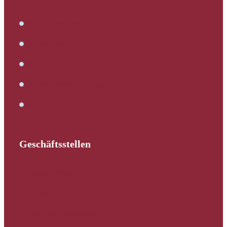
Immobilienbewertung
Verkehrswertermittlung
Kaufbegleitung
Bautechnische Beratung
Service
Geschäftsstellen
Schleswig-Holstein
Hamburg
Mecklenburg-Vorpommern