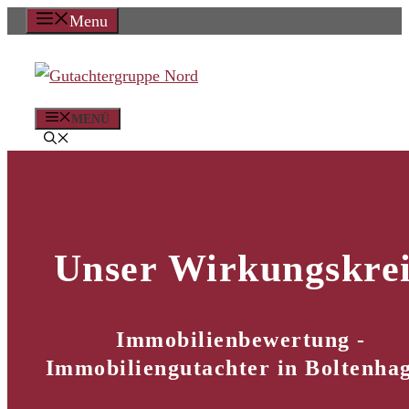
Zum
Menu
Inhalt
springen
MENÜ
Unser Wirkungskrei
Immobilienbewertung -
Immobiliengutachter in Boltenha