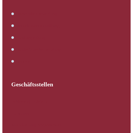
Immobilienbewertung
Verkehrswertermittlung
Kaufbegleitung
Bautechnische Beratung
Service
Geschäftsstellen
Schleswig-Holstein
Hamburg
Mecklenburg-Vorpommern