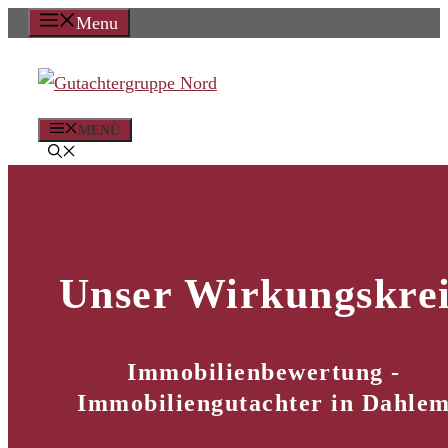
Zum
Menu
Inhalt
springen
MENÜ
Unser Wirkungskrei
Immobilienbewertung -
Immobiliengutachter in Dahle