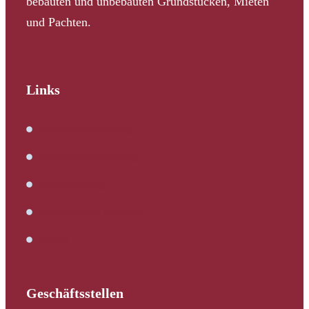
bebauten und unbebauten Grundstücken, Mieten
und Pachten.
Links
Immobilienbewertung
Verkehrswertermittlung
Kaufbegleitung
Bautechnische Beratung
Service
Geschäftsstellen