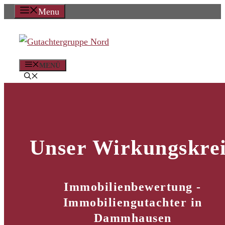
Zum
Menu
Inhalt
springen
MENÜ
Unser Wirkungskrei
Immobilienbewertung -
Immobiliengutachter in
Dammhausen