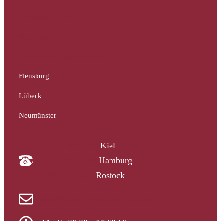
Schleswig-Holstein
Hamburg
Mecklenburg-Vorpommern
Flensburg
Lübeck
Neumünster
04340 4997910
Kiel
040 33313-387
Hamburg
0381 2037223
Rostock
info@gutachtergruppe-nord.de