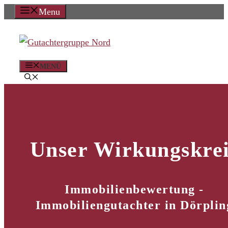
Zum
Menu
Inhalt
springen
MENÜ
Unser Wirkungskrei
Immobilienbewertung -
Immobiliengutachter in Dörplin