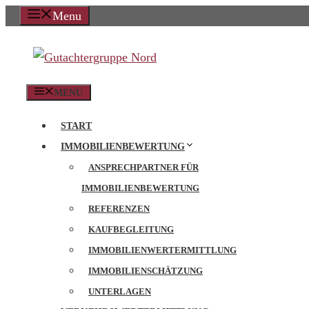
Zum
Menu
Inhalt
springen
MENÜ
START
IMMOBILIENBEWERTUNG
ANSPRECHPARTNER FÜR
IMMOBILIENBEWERTUNG
REFERENZEN
KAUFBEGLEITUNG
IMMOBILIENWERTERMITTLUNG
IMMOBILIENSCHÄTZUNG
UNTERLAGEN