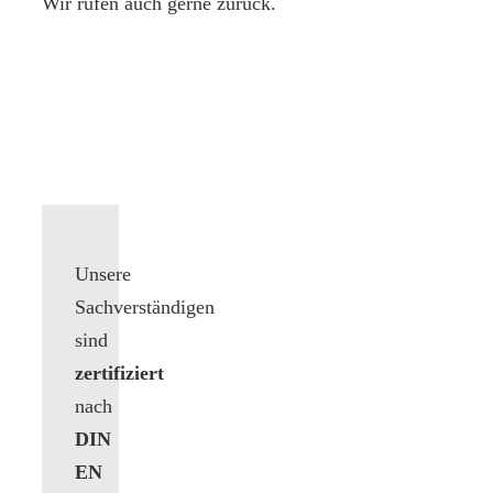
Wir rufen auch gerne zurück.
Unsere
Sachverständigen
sind
zertifiziert
nach
DIN
EN