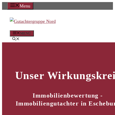
Zum
Menu
Inhalt
springen
MENÜ
Unser Wirkungskrei
Immobilienbewertung -
Immobiliengutachter in Eschebu