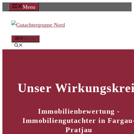
Zum
Menu
Inhalt
springen
MENÜ
Unser Wirkungskrei
Immobilienbewertung -
Immobiliengutachter in Fargau
Pratjau