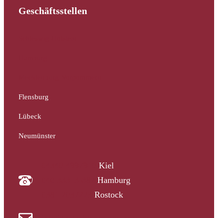
Geschäftsstellen
Schleswig-Holstein
Hamburg
Mecklenburg-Vorpommern
Flensburg
Lübeck
Neumünster
04340 4997910
Kiel
040 33313-387
Hamburg
0381 2037223
Rostock