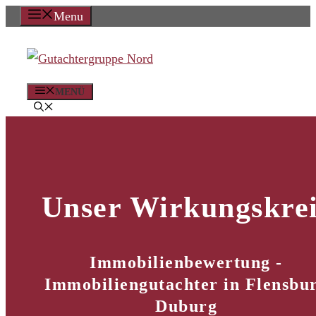
Zum
Menu
Inhalt
springen
MENÜ
Unser Wirkungskrei
Immobilienbewertung -
Immobiliengutachter in Flensbu
Duburg