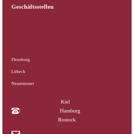
Geschäftsstellen
Schleswig-Holstein
Hamburg
Mecklenburg-Vorpommern
Flensburg
Lübeck
Neumünster
04340 4997910
Kiel
040 33313-387
Hamburg
0381 2037223
Rostock