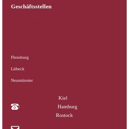
Geschäftsstellen
Schleswig-Holstein
Hamburg
Mecklenburg-Vorpommern
Flensburg
Lübeck
Neumünster
04340 4997910
Kiel
040 33313-387
Hamburg
0381 2037223
Rostock