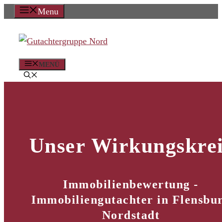
Zum
Menu
Inhalt
springen
MENÜ
Unser Wirkungskrei
Immobilienbewertung -
Immobiliengutachter in Flensbu
Nordstadt