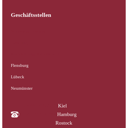
Geschäftsstellen
Schleswig-Holstein
Hamburg
Mecklenburg-Vorpommern
Flensburg
Lübeck
Neumünster
04340 4997910
Kiel
040 33313-387
Hamburg
0381 2037223
Rostock