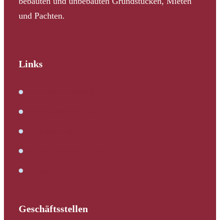
bebauten und unbebauten Grundstücken, Mieten
und Pachten.
Links
Immobilienbewertung
Verkehrswertermittlung
Kaufbegleitung
Bautechnische Beratung
Service
Geschäftsstellen