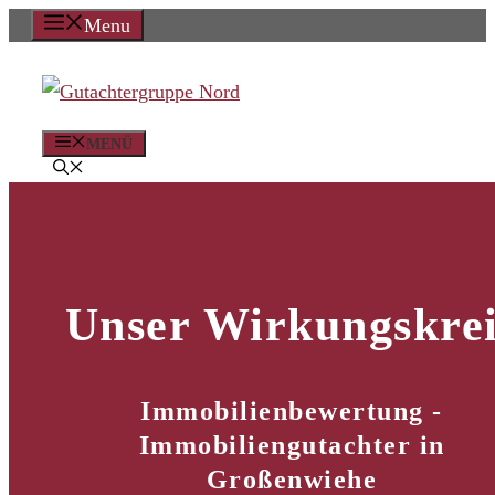
Zum
Menu
Inhalt
springen
MENÜ
Unser Wirkungskrei
Immobilienbewertung -
Immobiliengutachter in
Großenwiehe