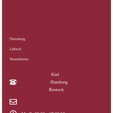
Schleswig-Holstein
Hamburg
Mecklenburg-Vorpommern
Flensburg
Lübeck
Neumünster
04340 4997910
Kiel
040 33313-387
Hamburg
0381 2037223
Rostock
info@gutachtergruppe-nord.de