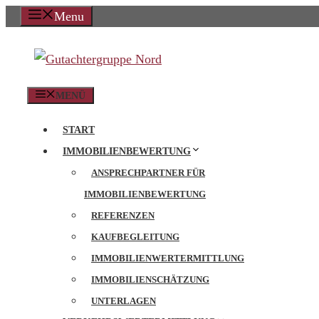
Zum
Menu
Inhalt
springen
MENÜ
START
IMMOBILIENBEWERTUNG
ANSPRECHPARTNER FÜR
IMMOBILIENBEWERTUNG
REFERENZEN
KAUFBEGLEITUNG
IMMOBILIENWERTERMITTLUNG
IMMOBILIENSCHÄTZUNG
UNTERLAGEN