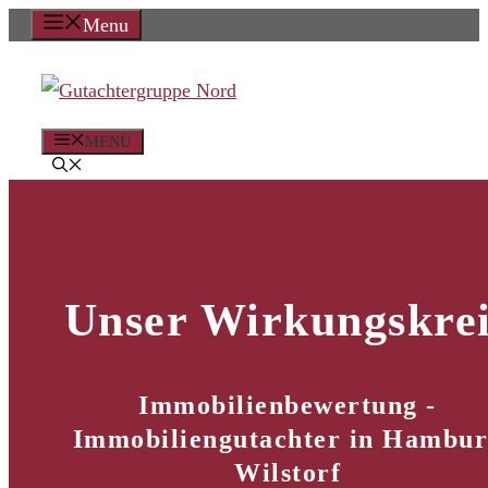
Zum
Menu
Inhalt
springen
MENÜ
Unser Wirkungskrei
Immobilienbewertung -
Immobiliengutachter in Hambu
Wilstorf