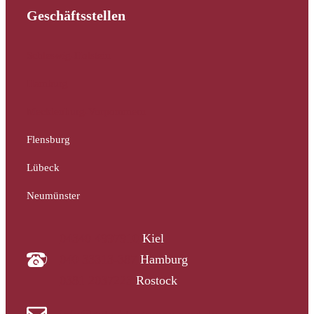
Geschäftsstellen
Schleswig-Holstein
Hamburg
Mecklenburg-Vorpommern
Flensburg
Lübeck
Neumünster
04340 4997910
Kiel
040 33313-387
Hamburg
0381 2037223
Rostock