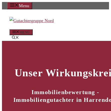
Zum
Menu
Inhalt
springen
MENÜ
Unser Wirkungskrei
Immobilienbewertung -
Immobiliengutachter in Harrend