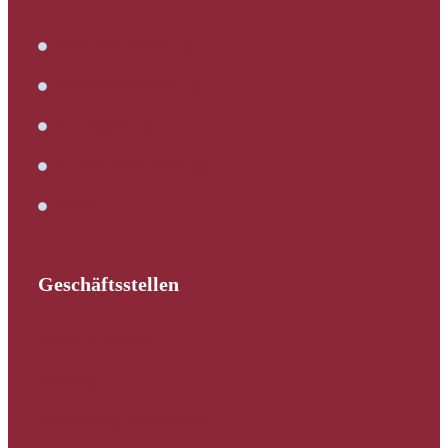
Immobilienbewertung
Verkehrswertermittlung
Kaufbegleitung
Bautechnische Beratung
Service
Geschäftsstellen
Schleswig-Holstein
Hamburg
Mecklenburg-Vorpommern