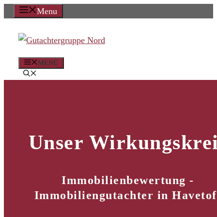
Zum
Menu
Inhalt
springen
MENÜ
Unser Wirkungskrei
Immobilienbewertung -
Immobiliengutachter in Havetof