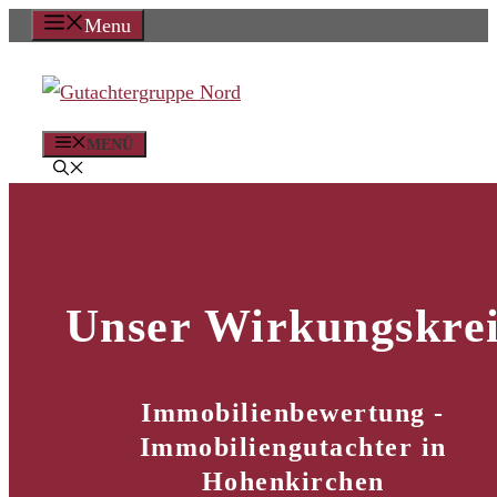
Zum
Menu
Inhalt
springen
MENÜ
Unser Wirkungskrei
Immobilienbewertung -
Immobiliengutachter in
Hohenkirchen