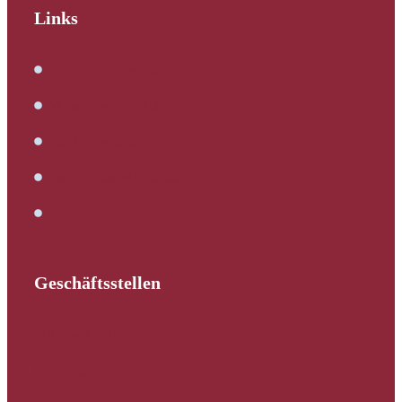
Links
Immobilienbewertung
Verkehrswertermittlung
Kaufbegleitung
Bautechnische Beratung
Service
Geschäftsstellen
Schleswig-Holstein
Hamburg