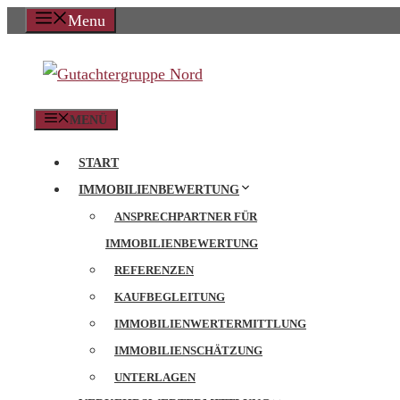
Zum
Menu
Inhalt
springen
MENÜ
START
IMMOBILIENBEWERTUNG
ANSPRECHPARTNER FÜR
IMMOBILIENBEWERTUNG
REFERENZEN
KAUFBEGLEITUNG
IMMOBILIENWERTERMITTLUNG
IMMOBILIENSCHÄTZUNG
UNTERLAGEN