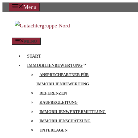
Zum
Menu
Inhalt
springen
MENÜ
START
IMMOBILIENBEWERTUNG
ANSPRECHPARTNER FÜR
IMMOBILIENBEWERTUNG
REFERENZEN
KAUFBEGLEITUNG
IMMOBILIENWERTERMITTLUNG
IMMOBILIENSCHÄTZUNG
UNTERLAGEN