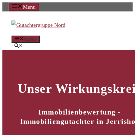
Zum
Menu
Inhalt
springen
MENÜ
Unser Wirkungskrei
Immobilienbewertung -
Immobiliengutachter in Jerrish