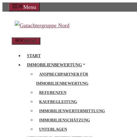
Zum
Menu
Inhalt
springen
MENÜ
START
IMMOBILIENBEWERTUNG
ANSPRECHPARTNER FÜR
IMMOBILIENBEWERTUNG
REFERENZEN
KAUFBEGLEITUNG
IMMOBILIENWERTERMITTLUNG
IMMOBILIENSCHÄTZUNG
UNTERLAGEN