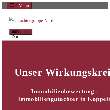
Zum
Menu
Inhalt
springen
MENÜ
Unser Wirkungskrei
Immobilienbewertung -
Immobiliengutachter in Kappel