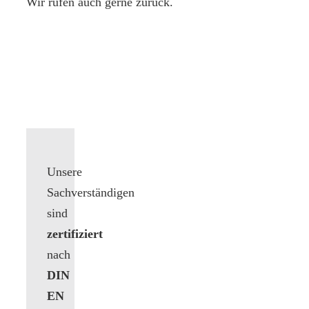
Wir rufen auch gerne zurück.
Unsere
Sachverständigen
sind
zertifiziert
nach
DIN
EN