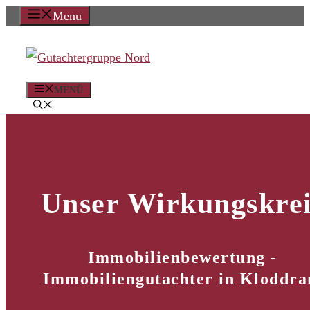
Zum
Menu
Inhalt
springen
MENÜ
Unser Wirkungskrei
Immobilienbewertung -
Immobiliengutachter in Kloddr