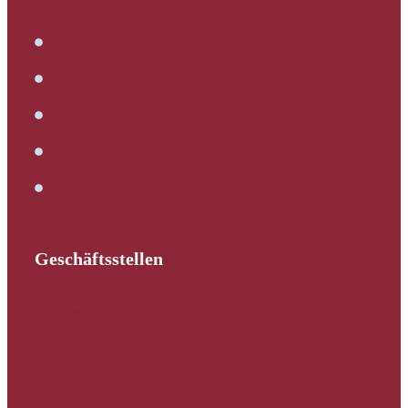
Immobilienbewertung
Verkehrswertermittlung
Kaufbegleitung
Bautechnische Beratung
Service
Geschäftsstellen
Schleswig-Holstein
Hamburg
Mecklenburg-Vorpommern