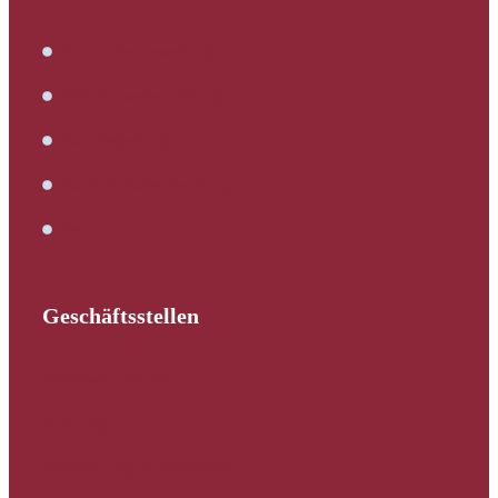
Immobilienbewertung
Verkehrswertermittlung
Kaufbegleitung
Bautechnische Beratung
Service
Geschäftsstellen
Schleswig-Holstein
Hamburg
Mecklenburg-Vorpommern