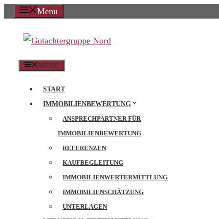
Zum
Menu
Inhalt
springen
MENÜ
START
IMMOBILIENBEWERTUNG
ANSPRECHPARTNER FÜR
IMMOBILIENBEWERTUNG
REFERENZEN
KAUFBEGLEITUNG
IMMOBILIENWERTERMITTLUNG
IMMOBILIENSCHÄTZUNG
UNTERLAGEN