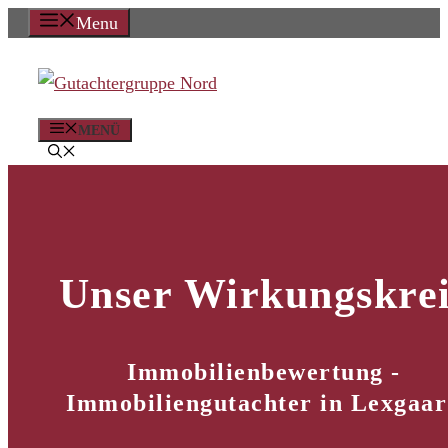
Zum
Menu
Inhalt
springen
MENÜ
Unser Wirkungskrei
Immobilienbewertung -
Immobiliengutachter in Lexgaa