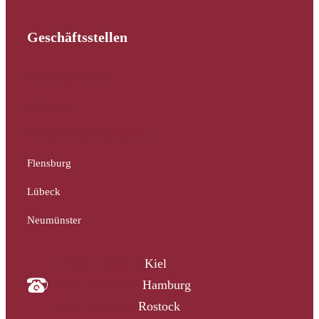
Geschäftsstellen
Schleswig-Holstein
Hamburg
Mecklenburg-Vorpommern
Flensburg
Lübeck
Neumünster
04340 4997910
Kiel
040 33313-387
Hamburg
0381 2037223
Rostock