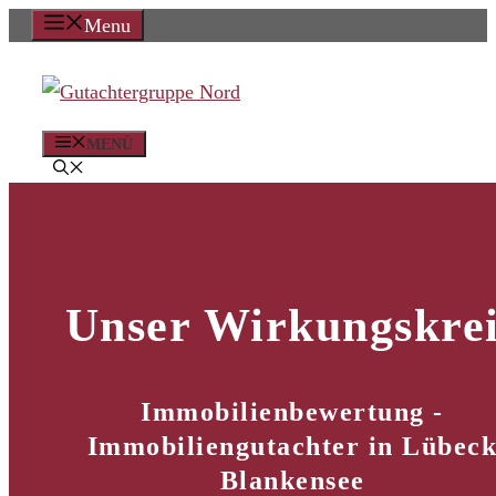
Zum
Menu
Inhalt
springen
MENÜ
Unser Wirkungskrei
Immobilienbewertung -
Immobiliengutachter in Lübec
Blankensee