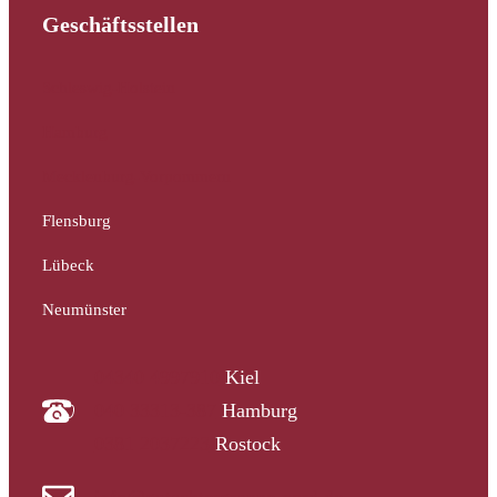
Geschäftsstellen
Schleswig-Holstein
Hamburg
Mecklenburg-Vorpommern
Flensburg
Lübeck
Neumünster
04340 4997910
Kiel
040 33313-387
Hamburg
0381 2037223
Rostock