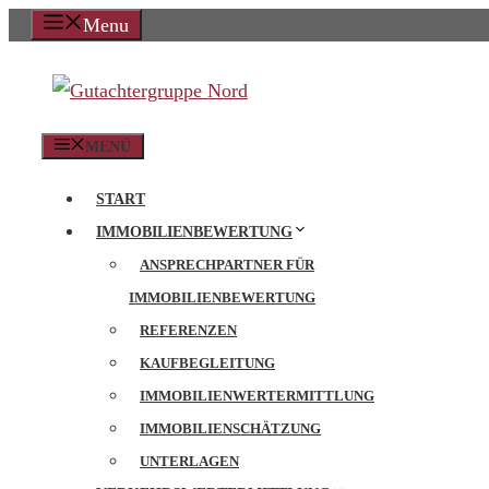
Zum
Menu
Inhalt
springen
MENÜ
START
IMMOBILIENBEWERTUNG
ANSPRECHPARTNER FÜR
IMMOBILIENBEWERTUNG
REFERENZEN
KAUFBEGLEITUNG
IMMOBILIENWERTERMITTLUNG
IMMOBILIENSCHÄTZUNG
UNTERLAGEN