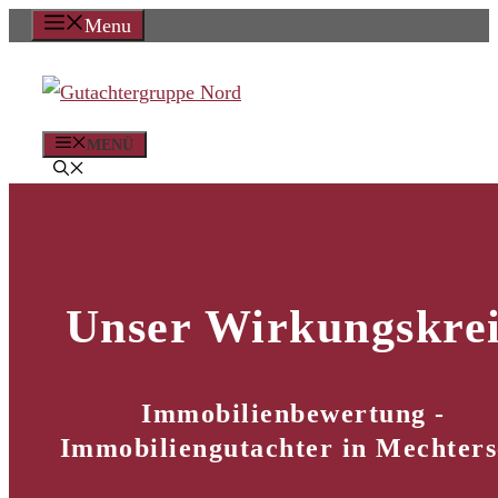
Zum
Menu
Inhalt
springen
MENÜ
Unser Wirkungskrei
Immobilienbewertung -
Immobiliengutachter in Mechter