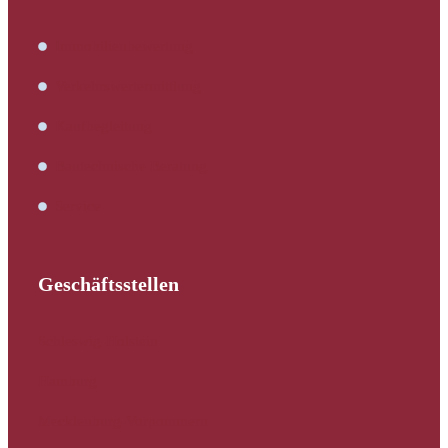
Immobilienbewertung
Verkehrswertermittlung
Kaufbegleitung
Bautechnische Beratung
Service
Geschäftsstellen
Schleswig-Holstein
Hamburg
Mecklenburg-Vorpommern