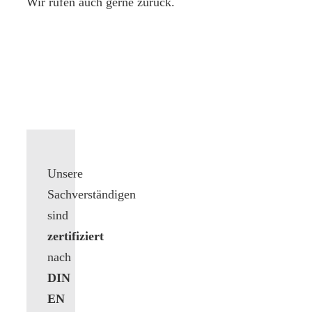
Wir rufen auch gerne zurück.
Unsere
Sachverständigen
sind
zertifiziert
nach
DIN
EN