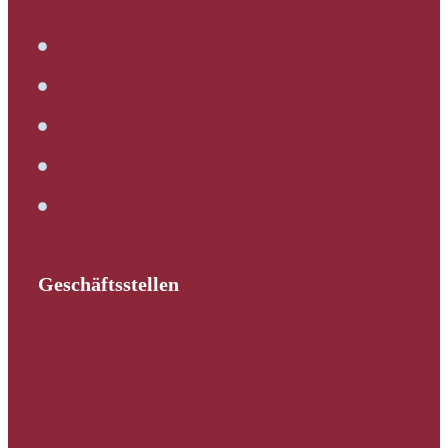
Immobilienbewertung
Verkehrswertermittlung
Kaufbegleitung
Bautechnische Beratung
Service
Geschäftsstellen
Schleswig-Holstein
Hamburg
Mecklenburg-Vorpommern