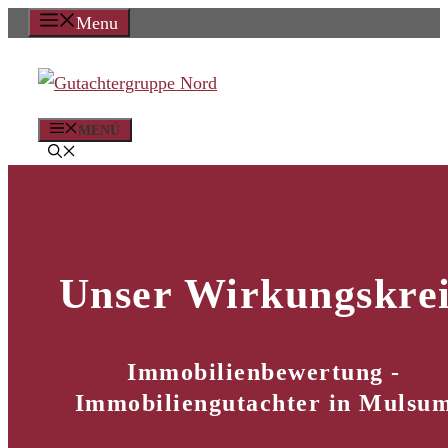
Zum
Menu
Inhalt
springen
MENÜ
Unser Wirkungskrei
Immobilienbewertung -
Immobiliengutachter in Mulsu