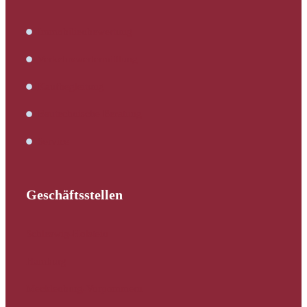
Immobilienbewertung
Verkehrswertermittlung
Kaufbegleitung
Bautechnische Beratung
Service
Geschäftsstellen
Schleswig-Holstein
Hamburg
Mecklenburg-Vorpommern