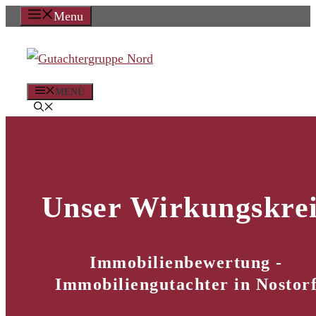
Zum
Menu
Inhalt
springen
MENÜ
Unser Wirkungskrei
Immobilienbewertung -
Immobiliengutachter in Nostor