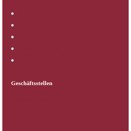
Immobilienbewertung
Verkehrswertermittlung
Kaufbegleitung
Bautechnische Beratung
Service
Geschäftsstellen
Schleswig-Holstein
Hamburg
Mecklenburg-Vorpommern