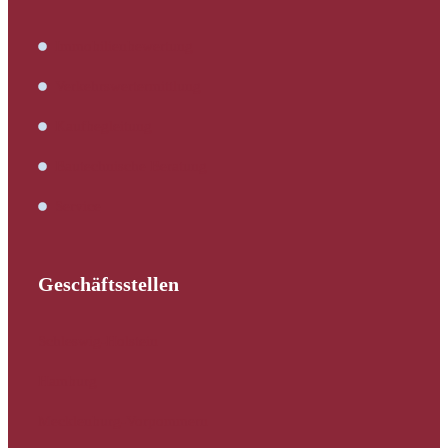
Immobilienbewertung
Verkehrswertermittlung
Kaufbegleitung
Bautechnische Beratung
Service
Geschäftsstellen
Schleswig-Holstein
Hamburg
Mecklenburg-Vorpommern