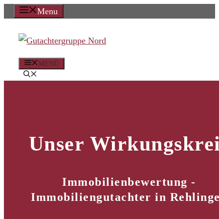
Zum
Menu
Inhalt
springen
MENÜ
Unser Wirkungskrei
Immobilienbewertung -
Immobiliengutachter in Rehling