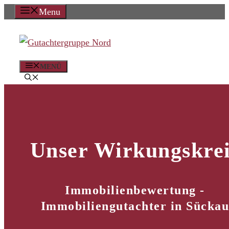
Zum
Menu
Inhalt
springen
MENÜ
Unser Wirkungskrei
Immobilienbewertung -
Immobiliengutachter in Sücka