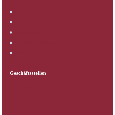
Immobilienbewertung
Verkehrswertermittlung
Kaufbegleitung
Bautechnische Beratung
Service
Geschäftsstellen
Schleswig-Holstein
Hamburg
Mecklenburg-Vorpommern