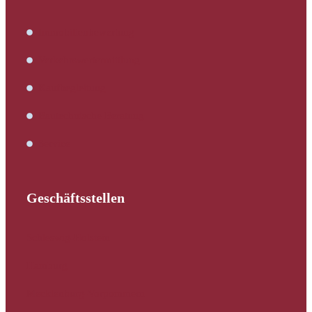
Immobilienbewertung
Verkehrswertermittlung
Kaufbegleitung
Bautechnische Beratung
Service
Geschäftsstellen
Schleswig-Holstein
Hamburg
Mecklenburg-Vorpommern