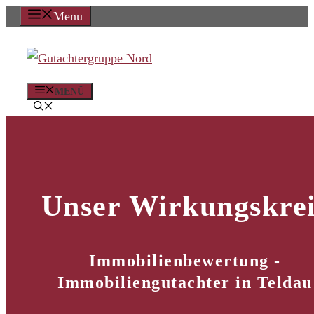
Zum
Menu
Inhalt
springen
MENÜ
Unser Wirkungskrei
Immobilienbewertung -
Immobiliengutachter in Teldau