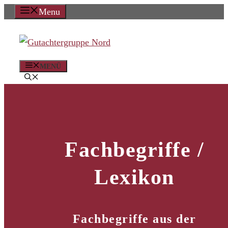
Zum
Menu
Inhalt
springen
MENÜ
Fachbegriffe /
Lexikon
Fachbegriffe aus der