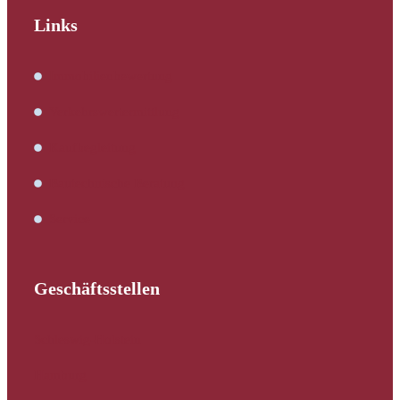
Links
Immobilienbewertung
Verkehrswertermittlung
Kaufbegleitung
Bautechnische Beratung
Service
Geschäftsstellen
Schleswig-Holstein
Hamburg