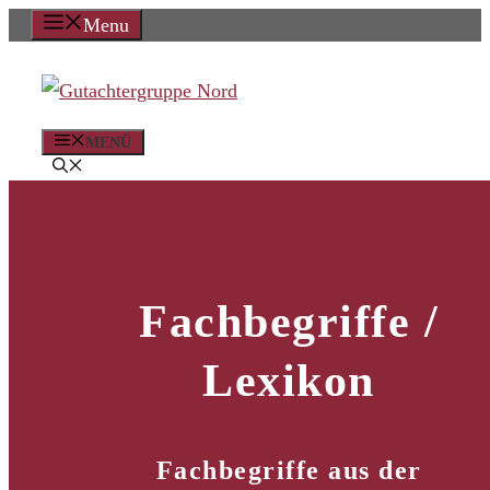
Zum
Menu
Inhalt
springen
MENÜ
Fachbegriffe /
Lexikon
Fachbegriffe aus der