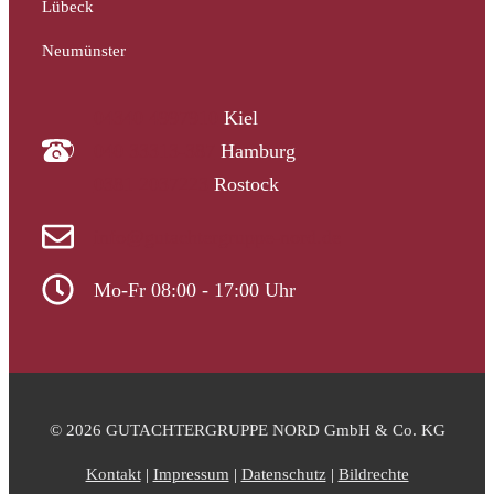
Lübeck
Neumünster
04340 4997910
Kiel
040 33313-387
Hamburg
0381 2037223
Rostock
info@gutachtergruppe-nord.de
Mo-Fr 08:00 - 17:00 Uhr
© 2026 GUTACHTERGRUPPE NORD GmbH & Co. KG
Kontakt
|
Impressum
|
Datenschutz
|
Bildrechte