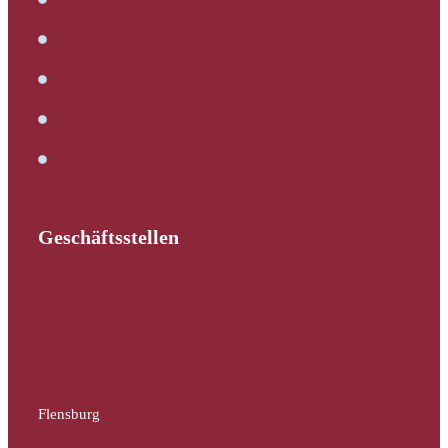
Verkehrswertermittlung
Kaufbegleitung
Bautechnische Beratung
Service
Geschäftsstellen
Schleswig-Holstein
Hamburg
Mecklenburg-Vorpommern
Flensburg