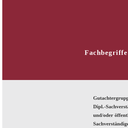
Fachbegriffe
Gutachtergrup
Dipl.-Sachvers
und/oder öffentl
Sachverständig