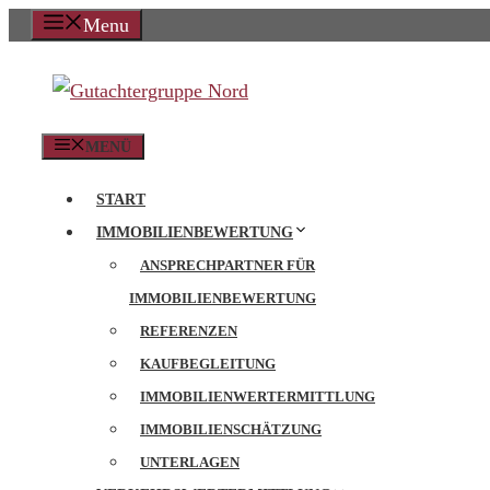
Zum
Menu
Inhalt
springen
MENÜ
START
IMMOBILIENBEWERTUNG
ANSPRECHPARTNER FÜR
IMMOBILIENBEWERTUNG
REFERENZEN
KAUFBEGLEITUNG
IMMOBILIENWERTERMITTLUNG
IMMOBILIENSCHÄTZUNG
UNTERLAGEN