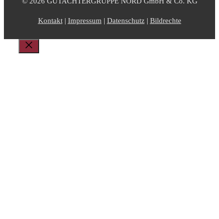
© 2026 GUTACHTERGRUPPE NORD GmbH & Co. KG
Kontakt
|
Impressum
|
Datenschutz
|
Bildrechte
Schließen