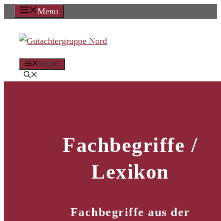
Zum
Menu
Inhalt
springen
MENÜ
Fachbegriffe /
Lexikon
Fachbegriffe aus der