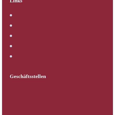
Links
Immobilienbewertung
Verkehrswertermittlung
Kaufbegleitung
Bautechnische Beratung
Service
Geschäftsstellen
Schleswig-Holstein
Hamburg
Mecklenburg-Vorpommern